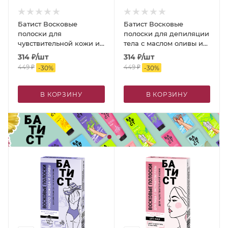
Батист Восковые
Батист Восковые
полоски для
полоски для депиляции
чувствительной кожи и
тела с маслом оливы и
зоны бикини с маслом
медом
314
₽
/шт
314
₽
/шт
кокоса и алоэ вера
449
₽
449
₽
-
30
%
-
30
%
В КОРЗИНУ
В КОРЗИНУ