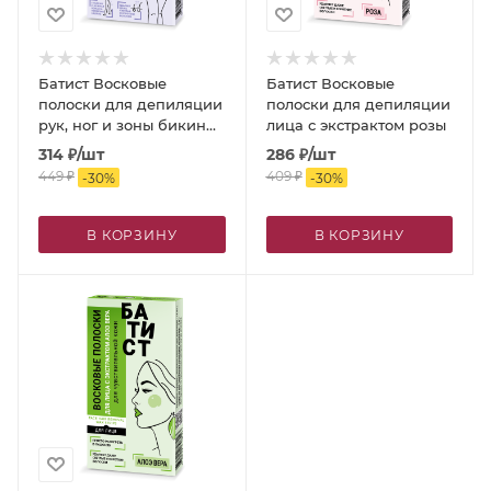
Батист Восковые
Батист Восковые
полоски для депиляции
полоски для депиляции
рук, ног и зоны бикини
лица с экстрактом розы
с маслом жожоба и
314
₽
/шт
286
₽
/шт
оливы
449
₽
409
₽
-
30
%
-
30
%
В КОРЗИНУ
В КОРЗИНУ