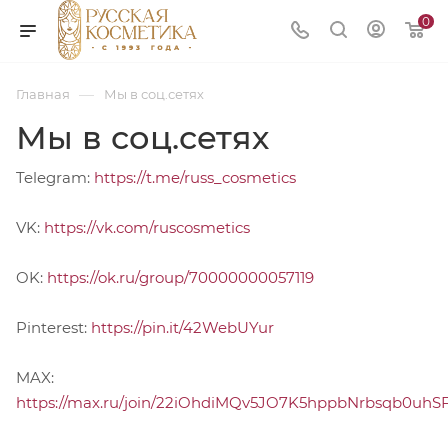
0
—
Главная
Мы в соц.сетях
Мы в соц.сетях
Telegram:
https://t.me/russ_cosmetics
VK:
https://vk.com/ruscosmetics
OK:
https://ok.ru/group/70000000057119
Pinterest:
https://pin.it/42WebUYur
MAX:
https://max.ru/join/22iOhdiMQv5JO7K5hppbNrbsqb0u