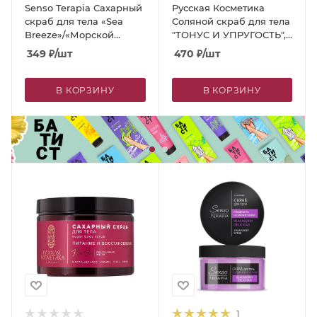
Senso Terapia Сахарный
Русская Косметика
скраб для тела «Sea
Соляной скраб для тела
Breeze»/«Морской
"ТОНУС И УПРУГОСТЬ",
бриз», 275 г
440 г
349
₽
/шт
470
₽
/шт
В КОРЗИНУ
В КОРЗИНУ
1