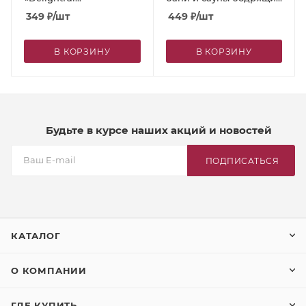
Blossom»/«Прелестный цветок»,
МОЛОТЫЙ ЧЕРНЫЙ
349
₽
/шт
449
₽
/шт
275 г
КОФЕ И МАСЛО
АПЕЛЬСИНА, 500 мл
В КОРЗИНУ
В КОРЗИНУ
Будьте в курсе наших акций и новостей
ПОДПИСАТЬСЯ
КАТАЛОГ
О КОМПАНИИ
ГДЕ КУПИТЬ