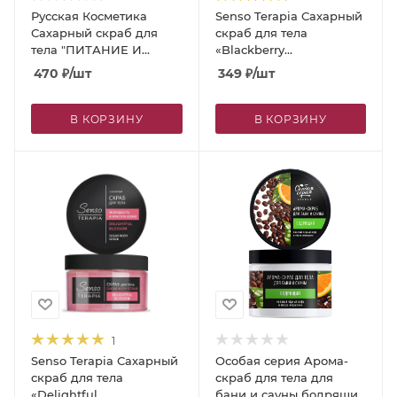
Русская Косметика
Senso Terapia Сахарный
Сахарный скраб для
скраб для тела
тела "ПИТАНИЕ И
«Blackberry
ВОССТАНОВЛЕНИЕ",
Delicious»/«Восхитительная
470
₽
/шт
349
₽
/шт
360 г
ежевика», 275 г
В КОРЗИНУ
В КОРЗИНУ
1
Senso Terapia Сахарный
Особая серия Арома-
скраб для тела
скраб для тела для
«Delightful
бани и сауны бодрящий