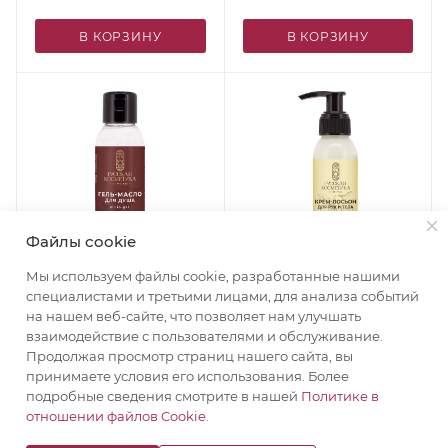
г
В КОРЗИНУ
В КОРЗИНУ
Файлы cookie
Мы используем файлы cookie, разработанные нашими
1
1
специалистами и третьими лицами, для анализа событий
Русская Косметика Гель-
Русская Косметика
на нашем веб-сайте, что позволяет нам улучшать
масло для душа
Крем-лосьон для рук и
взаимодействие с пользователями и обслуживание.
"УВЛАЖНЕНИЕ И
тела "ПИТАНИЕ И
Продолжая просмотр страниц нашего сайта, вы
ПИТАНИЕ" 90 мл
УВЛАЖНЕНИЕ" 90 мл
169
₽
169
₽
принимаете условия его использования. Более
подробные сведения смотрите в нашей
Политике в
отношении файлов Cookie
.
В КОРЗИНУ
В КОРЗИНУ