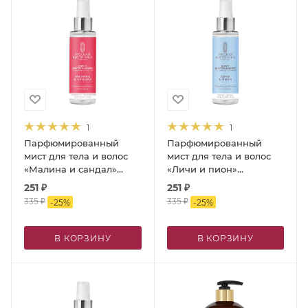
1
1
Парфюмированный
Парфюмированный
мист для тела и волос
мист для тела и волос
«Малина и cандал»
«Личи и пион»
товарного знака
товарного знака
251
₽
251
₽
«Русская Косметика»,
«Русская Косметика»,
335
₽
335
₽
-
25
%
-
25
%
100 мл
100 мл
В КОРЗИНУ
В КОРЗИНУ