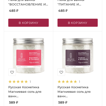
"ВОССТАНОВЛЕНИЕ И
"ПИТАНИЕ И
ТОНУС", 600 мл
УВЛАЖНЕНИЕ", 600 мл
485
₽
485
₽
В КОРЗИНУ
В КОРЗИНУ
1
1
Русская Косметика
Русская Косметика
Магниевая соль для
Магниевая соль для
ванн
ванн
парфюмированная
парфюмированная
589
₽
589
₽
«Малина и сандал», 400
«Табак и ваниль», 400 г.