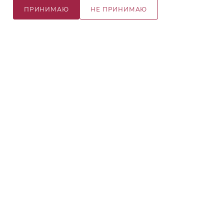
ПРИНИМАЮ
НЕ ПРИНИМАЮ
1
1
Русская Косметика
Русская Косметика
Бальзам для волос
Шампунь для волос
"ОБЪЁМ И
"ОБЪЁМ И
ВОССТАНОВЛЕНИЕ" 90
ВОССТАНОВЛЕНИЕ" 90
169
₽
169
₽
мл
мл
В КОРЗИНУ
В КОРЗИНУ
1
2
3