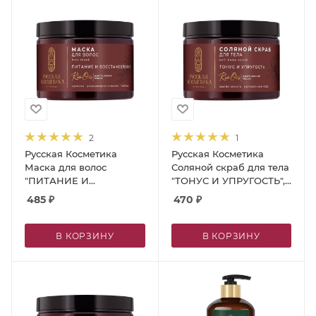
2
1
Русская Косметика
Русская Косметика
Маска для волос
Соляной скраб для тела
"ПИТАНИЕ И
"ТОНУС И УПРУГОСТЬ",
ВОССТАНОВЛЕНИЕ",
440 г
485
₽
470
₽
300 мл
В КОРЗИНУ
В КОРЗИНУ