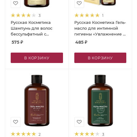
3
1
Русская Косметика
Русская Косметика Гель-
Шампунь для волос
масло для интимной
бессульфатный с
гигиены «Увлажнение и
биотином и маслом
защита» с маслом
575
₽
485
₽
арганы, 400 мл
авокадо и розмарина,
300 мл
В КОРЗИНУ
В КОРЗИНУ
2
3