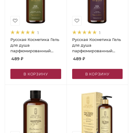
1
1
Русская Косметика Гель
Русская Косметика Гель
для душа
для душа
парфюмированный
парфюмированный
"ЧЕРНЫЙ ПЕРЕЦ,
"ТАБАК И ВАНИЛЬ", 600
489
₽
489
₽
АМБРА И НЕРОЛИ", 600
мл
мл
В КОРЗИНУ
В КОРЗИНУ