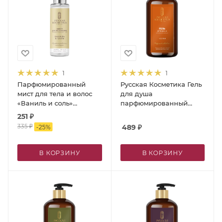
1
1
Парфюмированный
Русская Косметика Гель
мист для тела и волос
для душа
«Ваниль и соль»
парфюмированный
товарного знака
"ЧЕРРИ", 600 мл
251
₽
«Русская Косметика»,
335
₽
489
₽
-
25
%
100 мл
В КОРЗИНУ
В КОРЗИНУ